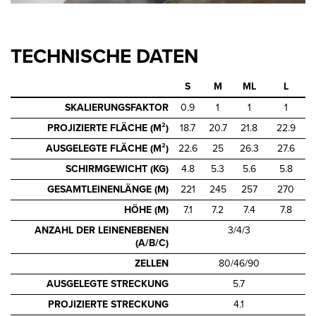
TECHNISCHE DATEN
S
M
ML
L
SKALIERUNGSFAKTOR
0.9
1
1
1
PROJIZIERTE FLÄCHE (M²)
18.7
20.7
21.8
22.9
AUSGELEGTE FLÄCHE (M²)
22.6
25
26.3
27.6
SCHIRMGEWICHT (KG)
4.8
5.3
5.6
5.8
GESAMTLEINENLÄNGE (M)
221
245
257
270
HÖHE (M)
7.1
7.2
7.4
7.8
ANZAHL DER LEINENEBENEN
3/4/3
(A/B/C)
ZELLEN
80/46/90
AUSGELEGTE STRECKUNG
5.7
PROJIZIERTE STRECKUNG
4.1