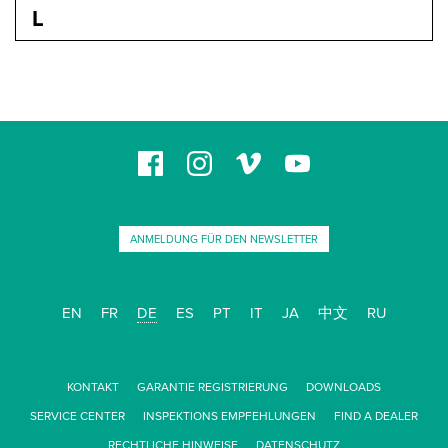
PREVIOUS
MODEL
PREVIOU
 MODEL
PREVIOU
S MODEL
PREVIO
S MODEL
L
US MODEL
OUS MODEL
IOUS MODEL
VIOUS MODEL
EVIOUS MODEL
REVIOUS MODEL
PREVIOUS MODEL
ANMELDUNG FÜR DEN NEWSLETTER
EN
FR
DE
ES
PT
IT
JA
中文
RU
KONTAKT
GARANTIE REGISTRIERUNG
DOWNLOADS
SERVICE CENTER
INSPEKTIONS EMPFEHLUNGEN
FIND A DEALER
RECHTLICHE HINWEISE
DATENSCHUTZ