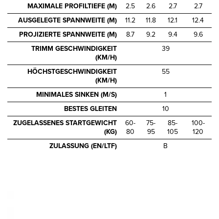
MAXIMALE PROFILTIEFE (M)
2.5
2.6
2.7
2.7
AUSGELEGTE SPANNWEITE (M)
11.2
11.8
12.1
12.4
PROJIZIERTE SPANNWEITE (M)
8.7
9.2
9.4
9.6
TRIMM GESCHWINDIGKEIT
39
(KM/H)
HÖCHSTGESCHWINDIGKEIT
55
(KM/H)
MINIMALES SINKEN (M/S)
1
BESTES GLEITEN
10
ZUGELASSENES STARTGEWICHT
60-
75-
85-
100-
(KG)
80
95
105
120
ZULASSUNG (EN/LTF)
B