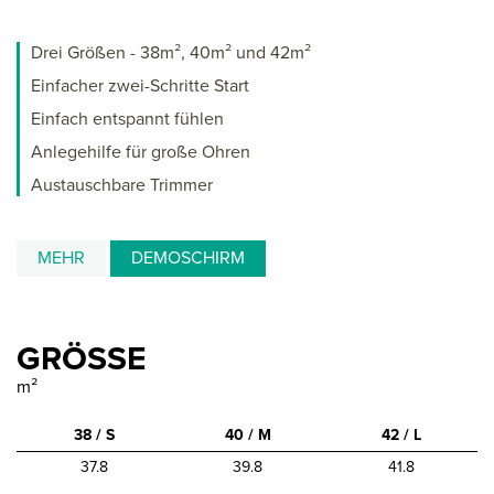
Drei Größen - 38m², 40m² und 42m²
Einfacher zwei-Schritte Start
Einfach entspannt fühlen
Anlegehilfe für große Ohren
Austauschbare Trimmer
MEHR
DEMOSCHIRM
GRÖSSE
m²
38 / S
40 / M
42 / L
37.8
39.8
41.8