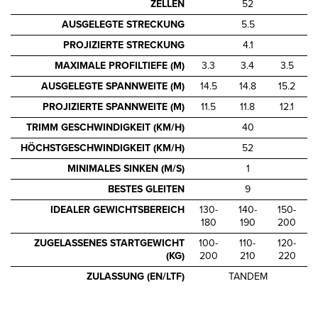
ZELLEN
52
AUSGELEGTE STRECKUNG
5.5
PROJIZIERTE STRECKUNG
4.1
MAXIMALE PROFILTIEFE (M)
3.3
3.4
3.5
AUSGELEGTE SPANNWEITE (M)
14.5
14.8
15.2
PROJIZIERTE SPANNWEITE (M)
11.5
11.8
12.1
TRIMM GESCHWINDIGKEIT (KM/H)
40
HÖCHSTGESCHWINDIGKEIT (KM/H)
52
MINIMALES SINKEN (M/S)
1
BESTES GLEITEN
9
IDEALER GEWICHTSBEREICH
130-
140-
150-
180
190
200
ZUGELASSENES STARTGEWICHT
100-
110-
120-
(KG)
200
210
220
ZULASSUNG (EN/LTF)
TANDEM