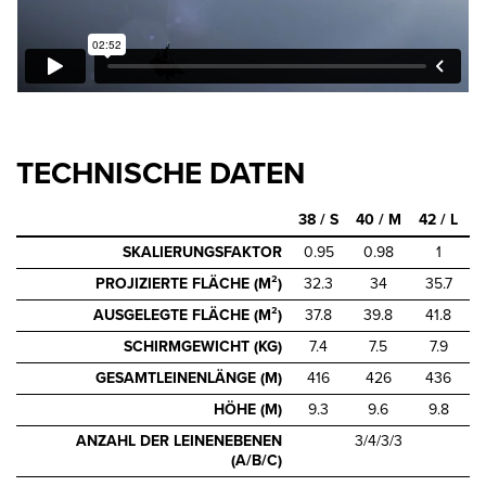
TECHNISCHE DATEN
38 / S
40 / M
42 / L
SKALIERUNGSFAKTOR
0.95
0.98
1
PROJIZIERTE FLÄCHE (M²)
32.3
34
35.7
AUSGELEGTE FLÄCHE (M²)
37.8
39.8
41.8
SCHIRMGEWICHT (KG)
7.4
7.5
7.9
GESAMTLEINENLÄNGE (M)
416
426
436
HÖHE (M)
9.3
9.6
9.8
ANZAHL DER LEINENEBENEN
3/4/3/3
(A/B/C)