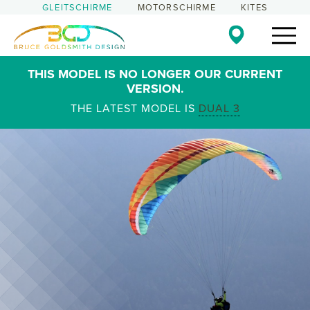
GLEITSCHIRME
MOTORSCHIRME
KITES
THIS MODEL IS NO LONGER OUR CURRENT
VERSION.
THE LATEST MODEL IS
DUAL 3