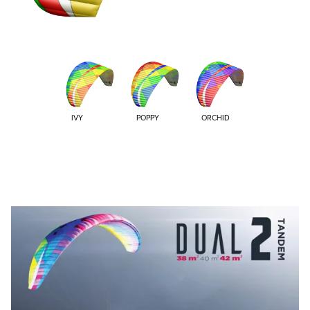
IVY
POPPY
ORCHID