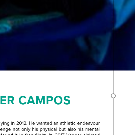
ER CAMPOS
flying in 2012. He wanted an athletic endeavour
lenge not only his physical but also his mental