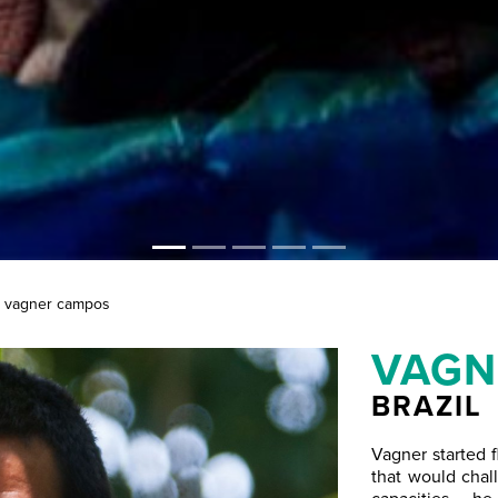
vagner campos
VAGN
BRAZIL
Vagner started 
that would chal